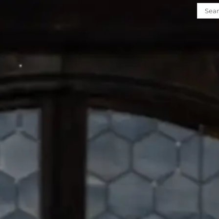
Such
nach