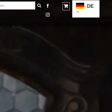
e
DE
: