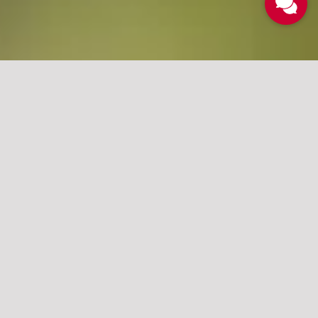
Betriebe &
Produkte
Die Abtei Ettal steht nicht nur für gelebte
benediktinische Tradition, sondern auch für
hochwertiges Handwerk sowie nachhaltiges
Wirtschaften. In den klostereigenen
Betrieben entstehen mit Sorgfalt und
jahrhundertealter Erfahrung besondere
Produkte, die nicht nur in der Region,