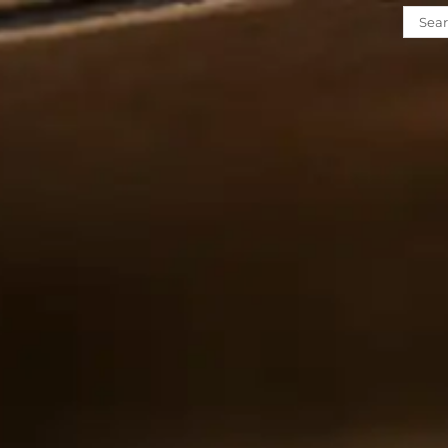
Such
nach