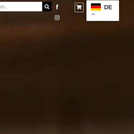
e
DE
: