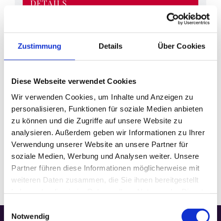
DETAILS
Datum:
April 11
Zeit:
Zustimmung
Details
Über Cookies
18:00
Veranstaltungskategorie:
Gottesdienst
Diese Webseite verwendet Cookies
Wir verwenden Cookies, um Inhalte und Anzeigen zu
personalisieren, Funktionen für soziale Medien anbieten
VERANSTALTUNGSORT
zu können und die Zugriffe auf unsere Website zu
analysieren. Außerdem geben wir Informationen zu Ihrer
Basilika
Verwendung unserer Website an unsere Partner für
soziale Medien, Werbung und Analysen weiter. Unsere
Partner führen diese Informationen möglicherweise mit
weiteren Daten zusammen, die Sie ihnen bereitgestellt
haben oder die sie im Rahmen Ihrer Nutzung der Dienste
gesammelt haben.
Einwilligungsauswahl
Notwendig