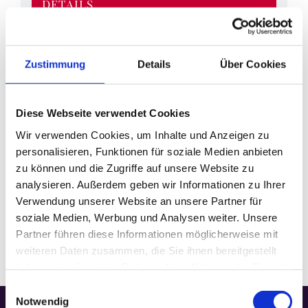
DETAILS
Datum:
April 10
Zeit:
Zustimmung
Details
Über Cookies
18:00
Veranstaltungskategorie:
Gottesdienst
Diese Webseite verwendet Cookies
Wir verwenden Cookies, um Inhalte und Anzeigen zu
personalisieren, Funktionen für soziale Medien anbieten
VERANSTALTUNGSORT
zu können und die Zugriffe auf unsere Website zu
analysieren. Außerdem geben wir Informationen zu Ihrer
Basilika
Verwendung unserer Website an unsere Partner für
soziale Medien, Werbung und Analysen weiter. Unsere
Partner führen diese Informationen möglicherweise mit
weiteren Daten zusammen, die Sie ihnen bereitgestellt
haben oder die sie im Rahmen Ihrer Nutzung der Dienste
gesammelt haben.
Einwilligungsauswahl
Notwendig