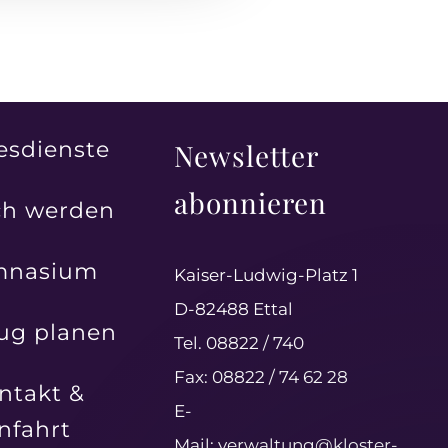
esdienste
Newsletter
abonnieren
h werden
mnasium
Kaiser-Ludwig-Platz 1
D-82488 Ettal
ug planen
Tel. 08822 / 740
Fax: 08822 / 74 62 28
ntakt &
E-
nfahrt
Mail:
verwaltung@kloster-