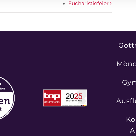
Eucharistiefeier
Gott
Mönc
Gy
Ausfl
Ko
A