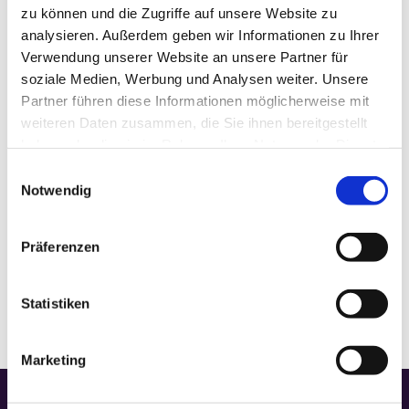
zu können und die Zugriffe auf unsere Website zu
analysieren. Außerdem geben wir Informationen zu Ihrer
Datum:
Februar 26
Verwendung unserer Website an unsere Partner für
Zeit:
soziale Medien, Werbung und Analysen weiter. Unsere
18:00
Partner führen diese Informationen möglicherweise mit
Veranstaltungskategorie:
Gottesdienst
weiteren Daten zusammen, die Sie ihnen bereitgestellt
haben oder die sie im Rahmen Ihrer Nutzung der Dienste
gesammelt haben.
Einwilligungsauswahl
Notwendig
VERANSTALTUNGSORT
Gedächtniskapelle
Präferenzen
Statistiken
Marketing