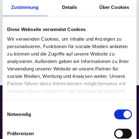
Zustimmung
Details
Über Cookies
DETAILS
Diese Webseite verwendet Cookies
Datum:
Dezember 28, 2025
Wir verwenden Cookies, um Inhalte und Anzeigen zu
Zeit:
personalisieren, Funktionen für soziale Medien anbieten
18:00
zu können und die Zugriffe auf unsere Website zu
Veranstaltungskategorie:
Gottesdienst
analysieren. Außerdem geben wir Informationen zu Ihrer
Verwendung unserer Website an unsere Partner für
soziale Medien, Werbung und Analysen weiter. Unsere
Partner führen diese Informationen möglicherweise mit
weiteren Daten zusammen, die Sie ihnen bereitgestellt
haben oder die sie im Rahmen Ihrer Nutzung der Dienste
gesammelt haben.
Einwilligungsauswahl
Notwendig
Präferenzen