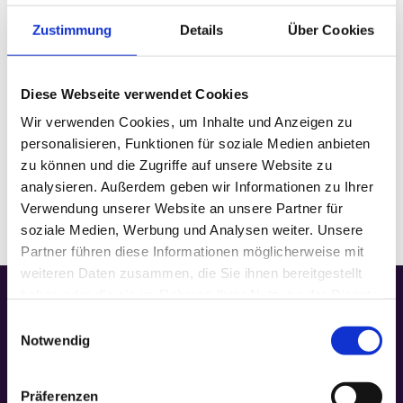
Zustimmung
Details
Über Cookies
DETAILS
Diese Webseite verwendet Cookies
Datum:
Dezember 27, 2025
Wir verwenden Cookies, um Inhalte und Anzeigen zu
Zeit:
personalisieren, Funktionen für soziale Medien anbieten
18:00
zu können und die Zugriffe auf unsere Website zu
Veranstaltungskategorie:
Gottesdienst
analysieren. Außerdem geben wir Informationen zu Ihrer
Verwendung unserer Website an unsere Partner für
soziale Medien, Werbung und Analysen weiter. Unsere
Partner führen diese Informationen möglicherweise mit
weiteren Daten zusammen, die Sie ihnen bereitgestellt
haben oder die sie im Rahmen Ihrer Nutzung der Dienste
gesammelt haben.
Einwilligungsauswahl
Notwendig
Präferenzen