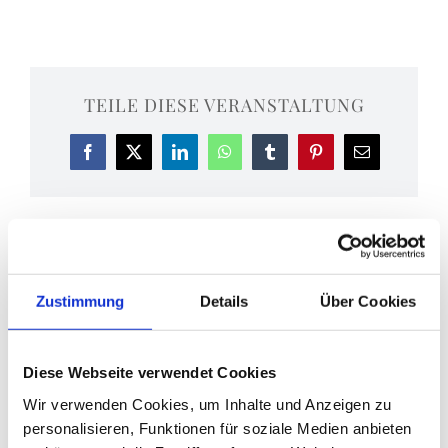
TEILE DIESE VERANSTALTUNG
Facebook
X
LinkedIn
WhatsApp
Tumblr
Pinterest
E-
Mail
Eucharistiefeier
Basilikaführung
Zustimmung
Details
Über Cookies
Diese Webseite verwendet Cookies
Wir verwenden Cookies, um Inhalte und Anzeigen zu
DETAILS
personalisieren, Funktionen für soziale Medien anbieten