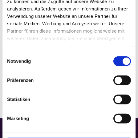
zu können und die Zugriffe auf unsere Website zu
analysieren. Außerdem geben wir Informationen zu Ihrer
Datum:
Januar 18
Verwendung unserer Website an unsere Partner für
Zeit:
soziale Medien, Werbung und Analysen weiter. Unsere
18:00
Partner führen diese Informationen möglicherweise mit
Veranstaltungskategorie:
Gottesdienst
weiteren Daten zusammen, die Sie ihnen bereitgestellt
haben oder die sie im Rahmen Ihrer Nutzung der Dienste
gesammelt haben.
Einwilligungsauswahl
VERANSTALTUNGSORT
Notwendig
Gedächtniskapelle
Präferenzen
Statistiken
Marketing