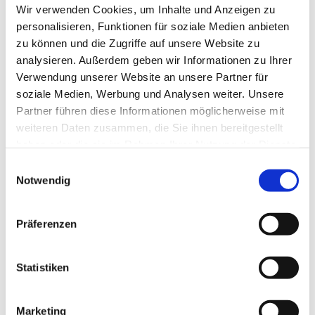
Wir verwenden Cookies, um Inhalte und Anzeigen zu
personalisieren, Funktionen für soziale Medien anbieten
zu können und die Zugriffe auf unsere Website zu
analysieren. Außerdem geben wir Informationen zu Ihrer
DETAILS
Verwendung unserer Website an unsere Partner für
soziale Medien, Werbung und Analysen weiter. Unsere
Datum:
Dezember 25, 2025
Partner führen diese Informationen möglicherweise mit
Zeit:
weiteren Daten zusammen, die Sie ihnen bereitgestellt
10:30
haben oder die sie im Rahmen Ihrer Nutzung der Dienste
Veranstaltungskategorie:
Gottesdienst
gesammelt haben.
Einwilligungsauswahl
Notwendig
VERANSTALTUNGSORT
Präferenzen
Basilika
Statistiken
Marketing