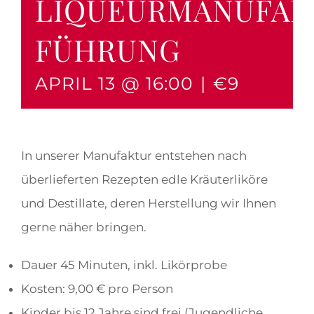
LIQUEURMANUFAK
FÜHRUNG
APRIL 13 @ 16:00
|
€9
In unserer Manufaktur entstehen nach
überlieferten Rezepten edle Kräuterliköre
und Destillate, deren Herstellung wir Ihnen
gerne näher bringen.
Dauer 45 Minuten, inkl. Likörprobe
Kosten: 9,00 € pro Person
Kinder bis 12 Jahre sind frei (Jugendliche