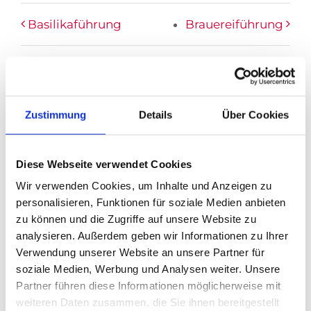
Basilikaführung
Brauereiführung
Zustimmung
Details
Über Cookies
DETAILS
Datum:
April 13
Diese Webseite verwendet Cookies
Zeit:
Wir verwenden Cookies, um Inhalte und Anzeigen zu
16:00
personalisieren, Funktionen für soziale Medien anbieten
zu können und die Zugriffe auf unsere Website zu
Eintritt:
€9
analysieren. Außerdem geben wir Informationen zu Ihrer
Veranstaltungskategorie:
Führung
Verwendung unserer Website an unsere Partner für
soziale Medien, Werbung und Analysen weiter. Unsere
Partner führen diese Informationen möglicherweise mit
weiteren Daten zusammen, die Sie ihnen bereitgestellt