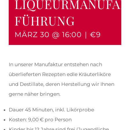
LIQUEURMANUFAK
FÜHRUNG
MÄRZ 30 @ 16:00
|
€9
In unserer Manufaktur entstehen nach
überlieferten Rezepten edle Kräuterliköre
und Destillate, deren Herstellung wir Ihnen
gerne näher bringen.
Dauer 45 Minuten, inkl. Likörprobe
Kosten: 9,00 € pro Person
Kinder bis 12 Jahre sind frei (Jugendliche