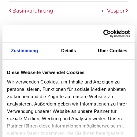
Basilikaführung
Vesper
Zustimmung
Details
Über Cookies
DETAILS
Datum:
März 30
Diese Webseite verwendet Cookies
Zeit:
Wir verwenden Cookies, um Inhalte und Anzeigen zu
16:00
personalisieren, Funktionen für soziale Medien anbieten
zu können und die Zugriffe auf unsere Website zu
Eintritt:
€9
analysieren. Außerdem geben wir Informationen zu Ihrer
Veranstaltungskategorie:
Führung
Verwendung unserer Website an unsere Partner für
soziale Medien, Werbung und Analysen weiter. Unsere
Partner führen diese Informationen möglicherweise mit
weiteren Daten zusammen, die Sie ihnen bereitgestellt