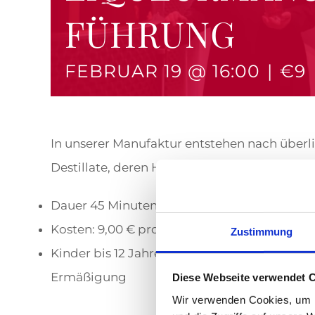
FÜHRUNG
FEBRUAR 19 @ 16:00
|
€9
In unserer Manufaktur entstehen nach überli
Destillate, deren Herstellung wir Ihnen gern
Dauer 45 Minuten, inkl. Likörprobe
Kosten: 9,00 € pro Person
Zustimmung
Kinder bis 12 Jahre sind frei (Jugendliche z
Ermäßigung
Diese Webseite verwendet 
Wir verwenden Cookies, um I