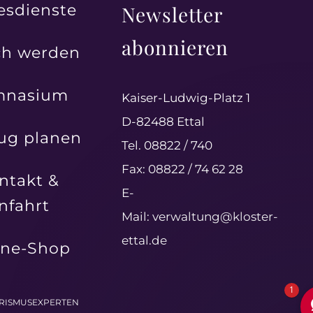
esdienste
Newsletter
abonnieren
h werden
mnasium
Kaiser-Ludwig-Platz 1
D-82488 Ettal
ug planen
Tel. 08822 / 740
Fax: 08822 / 74 62 28
ntakt &
E-
nfahrt
Mail:
verwaltung@kloster-
ettal.de
ine-Shop
1
URISMUSEXPERTEN