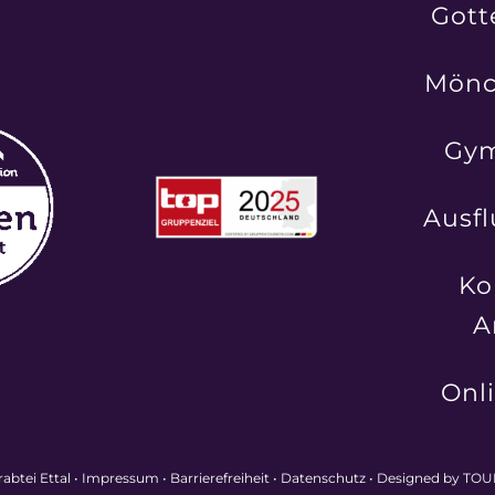
Gott
Mönc
Gy
Ausfl
Ko
A
Onl
abtei Ettal •
Impressum
•
Barrierefreiheit
•
Datenschutz
•
Designed by TO