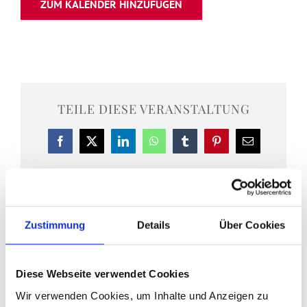
ZUM KALENDER HINZUFÜGEN
TEILE DIESE VERANSTALTUNG
Facebook
X
LinkedIn
WhatsApp
Tumblr
Pinterest
E-
Mail
Zustimmung
Details
Über Cookies
Feierliche Vesper
Feierliche Vesper
Diese Webseite verwendet Cookies
Wir verwenden Cookies, um Inhalte und Anzeigen zu