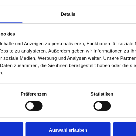
Details
Facebook
X
LinkedIn
WhatsApp
Tumblr
Pinterest
E-
Mail
Cookies
nhalte und Anzeigen zu personalisieren, Funktionen für soziale
Website zu analysieren. Außerdem geben wir Informationen zu I
r soziale Medien, Werbung und Analysen weiter. Unsere Partner
Basilikaführung
 Daten zusammen, die Sie ihnen bereitgestellt haben oder die s
n.
Präferenzen
Statistiken
Gott
Mönc
Auswahl erlauben