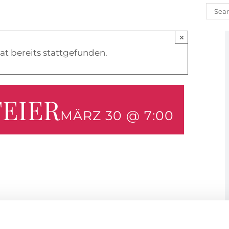
Such
nach
×
at bereits stattgefunden.
EIER
MÄRZ 30 @ 7:00