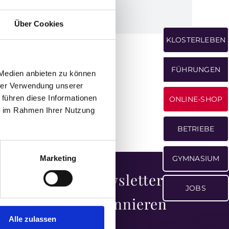
Über Cookies
KLOSTERLEBEN
FÜHRUNGEN
 Medien anbieten zu können
hrer Verwendung unserer
 führen diese Informationen
ONLINE-SHOP
ie im Rahmen Ihrer Nutzung
BETRIEBE
Marketing
GYMNASIUM
esdienste
Newsletter
JOBS
abonnieren
h werden
Alle zulassen