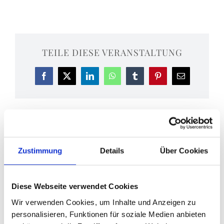
TEILE DIESE VERANSTALTUNG
Facebook
X
LinkedIn
WhatsApp
Tumblr
Pinterest
E-
Mail
Eucharistiefeier
Brauereiführung
Zustimmung
Details
Über Cookies
Diese Webseite verwendet Cookies
Wir verwenden Cookies, um Inhalte und Anzeigen zu
DETAILS
personalisieren, Funktionen für soziale Medien anbieten