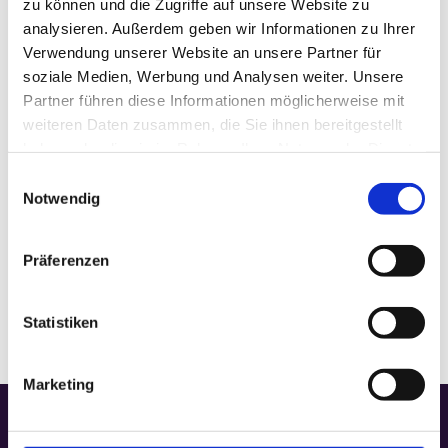
zu können und die Zugriffe auf unsere Website zu
analysieren. Außerdem geben wir Informationen zu Ihrer
Datum:
Februar 27
Verwendung unserer Website an unsere Partner für
Zeit:
soziale Medien, Werbung und Analysen weiter. Unsere
6:00
Partner führen diese Informationen möglicherweise mit
Veranstaltungskategorie:
Gottesdienst
weiteren Daten zusammen, die Sie ihnen bereitgestellt
haben oder die sie im Rahmen Ihrer Nutzung der Dienste
gesammelt haben.
Einwilligungsauswahl
VERANSTALTUNGSORT
Notwendig
Gedächtniskapelle
Präferenzen
Statistiken
Marketing