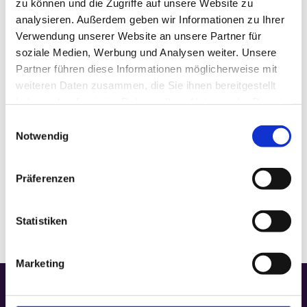
zu können und die Zugriffe auf unsere Website zu
analysieren. Außerdem geben wir Informationen zu Ihrer
Datum:
Februar 4
Verwendung unserer Website an unsere Partner für
Zeit:
soziale Medien, Werbung und Analysen weiter. Unsere
6:00
Partner führen diese Informationen möglicherweise mit
Veranstaltungskategorie:
Gottesdienst
weiteren Daten zusammen, die Sie ihnen bereitgestellt
haben oder die sie im Rahmen Ihrer Nutzung der Dienste
gesammelt haben.
Einwilligungsauswahl
VERANSTALTUNGSORT
Notwendig
Gedächtniskapelle
Präferenzen
Statistiken
Marketing