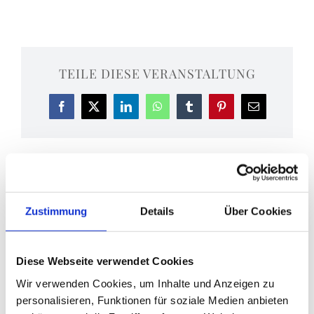
TEILE DIESE VERANSTALTUNG
Facebook
X
LinkedIn
WhatsApp
Tumblr
Pinterest
E-
Mail
Eucharistiefeier
Vesper
Zustimmung
Details
Über Cookies
Diese Webseite verwendet Cookies
Wir verwenden Cookies, um Inhalte und Anzeigen zu
DETAILS
personalisieren, Funktionen für soziale Medien anbieten