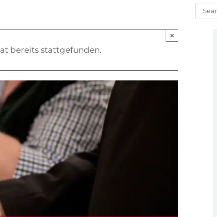
Such
nach
×
at bereits stattgefunden.