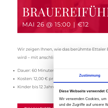
BRAUEREIFÜ
MAI 26 @ 15:00
|
€12
Wir zeigen Ihnen, wie das berühmte Ettaler 
wird – mit anschließender Verkostung.
Dauer: 60 Minuten inkl. Bierprobe
Zustimmung
Kosten: 12,00 € pro Person
Kinder bis 12 Jahre frei (Jugendliche zwisc
Diese Webseite verwendet 
Wir verwenden Cookies, um I
und die Zugriffe auf unsere 