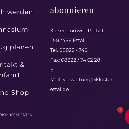
abonnieren
h werden
mnasium
Kaiser-Ludwig-Platz 1
D-82488 Ettal
ug planen
Tel. 08822 / 740
Fax: 08822 / 74 62 28
ntakt &
E-
nfahrt
Mail:
verwaltung@kloster-
ettal.de
ine-Shop
1
URISMUSEXPERTEN