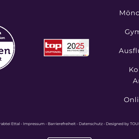
Mönc
Gy
Ausfl
Ko
A
Onl
abtei Ettal •
Impressum
•
Barrierefreiheit
•
Datenschutz
•
Designed by TO