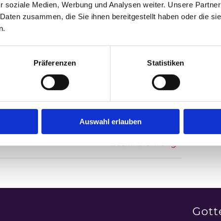
r soziale Medien, Werbung und Analysen weiter. Unsere Partner
 Daten zusammen, die Sie ihnen bereitgestellt haben oder die s
n.
Präferenzen
Statistiken
Facebook
X
LinkedIn
WhatsApp
Tumblr
Pinterest
E-
Mail
Auswahl erlauben
Basilikaführung
Gott