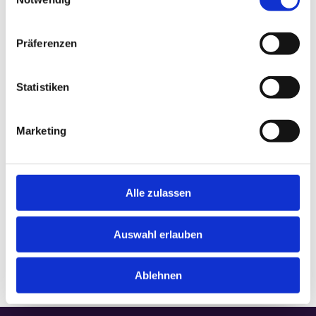
Präferenzen
VERANSTALTUNGSORT
Statistiken
Klosterbrauerei
Marketing
Kaiser-Ludwig-Platz 1
Ettal
,
Bayern
82488
Germany
Google Karte anzeigen
Telefon
08822 / 74-6450
Alle zulassen
Veranstaltungsort-Website anzeigen
Auswahl erlauben
Ablehnen