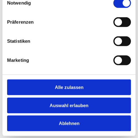
Notwendig
Präferenzen
VERANSTALTUNGSORT
Statistiken
Klosterbrauerei
Marketing
Kaiser-Ludwig-Platz 1
Ettal
,
Bayern
82488
Germany
Google Karte anzeigen
Alle zulassen
Telefon
08822 / 74-6450
Veranstaltungsort-Website anzeigen
Auswahl erlauben
Ablehnen