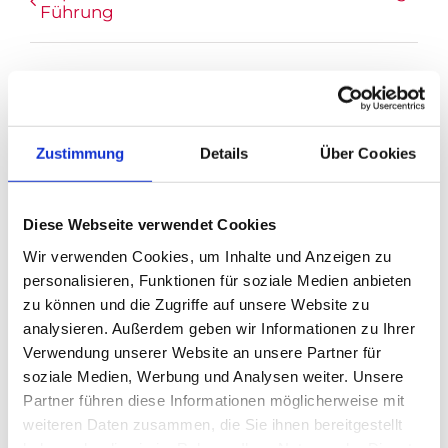
Führung
Zustimmung
Details
Über Cookies
DETAILS
Datum:
Oktober 24, 2025
Diese Webseite verwendet Cookies
Zeit:
Wir verwenden Cookies, um Inhalte und Anzeigen zu
15:00
personalisieren, Funktionen für soziale Medien anbieten
Eintritt:
€12
zu können und die Zugriffe auf unsere Website zu
Veranstaltungskategorie:
Führung
analysieren. Außerdem geben wir Informationen zu Ihrer
Verwendung unserer Website an unsere Partner für
soziale Medien, Werbung und Analysen weiter. Unsere
Partner führen diese Informationen möglicherweise mit
weiteren Daten zusammen, die Sie ihnen bereitgestellt
haben oder die sie im Rahmen Ihrer Nutzung der Dienste