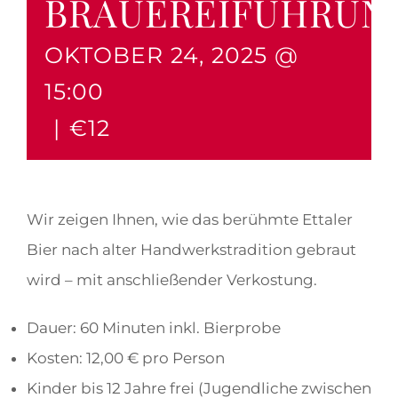
BRAUEREIFÜHRUN
OKTOBER 24, 2025 @
15:00
|
€12
Wir zeigen Ihnen, wie das berühmte Ettaler
Bier nach alter Handwerkstradition gebraut
wird – mit anschließender Verkostung.
Dauer: 60 Minuten inkl. Bierprobe
Kosten: 12,00 € pro Person
Kinder bis 12 Jahre frei (Jugendliche zwischen