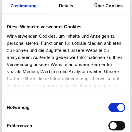
Mail
Zustimmung
Details
Über Cookies
Diese Webseite verwendet Cookies
Brauereiführung
Liqueurmanufaktur-
Wir verwenden Cookies, um Inhalte und Anzeigen zu
Führung
personalisieren, Funktionen für soziale Medien anbieten
zu können und die Zugriffe auf unsere Website zu
analysieren. Außerdem geben wir Informationen zu Ihrer
Verwendung unserer Website an unsere Partner für
soziale Medien, Werbung und Analysen weiter. Unsere
Partner führen diese Informationen möglicherweise mit
DETAILS
weiteren Daten zusammen, die Sie ihnen bereitgestellt
haben oder die sie im Rahmen Ihrer Nutzung der Dienste
Datum:
Juli 9
gesammelt haben.
Einwilligungsauswahl
Zeit:
Notwendig
15:00
Eintritt:
€5
Präferenzen
Veranstaltungskategorie:
Führung