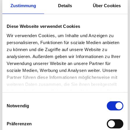
Mail
Zustimmung
Details
Über Cookies
Diese Webseite verwendet Cookies
Brauereiführung
Liqueurmanufaktur-
Wir verwenden Cookies, um Inhalte und Anzeigen zu
Führung
personalisieren, Funktionen für soziale Medien anbieten
zu können und die Zugriffe auf unsere Website zu
analysieren. Außerdem geben wir Informationen zu Ihrer
Verwendung unserer Website an unsere Partner für
soziale Medien, Werbung und Analysen weiter. Unsere
Partner führen diese Informationen möglicherweise mit
DETAILS
weiteren Daten zusammen, die Sie ihnen bereitgestellt
haben oder die sie im Rahmen Ihrer Nutzung der Dienste
Datum:
Juni 8
gesammelt haben.
Einwilligungsauswahl
Zeit:
Notwendig
15:00
Eintritt:
€5
Präferenzen
Veranstaltungskategorie:
Führung