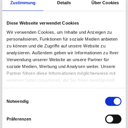
Zustimmung
Details
Über Cookies
Mail
Diese Webseite verwendet Cookies
Wir verwenden Cookies, um Inhalte und Anzeigen zu
Maiandacht
Liqueurmanufaktur-Führung
personalisieren, Funktionen für soziale Medien anbieten
zu können und die Zugriffe auf unsere Website zu
analysieren. Außerdem geben wir Informationen zu Ihrer
Verwendung unserer Website an unsere Partner für
soziale Medien, Werbung und Analysen weiter. Unsere
DETAILS
Partner führen diese Informationen möglicherweise mit
weiteren Daten zusammen, die Sie ihnen bereitgestellt
haben oder die sie im Rahmen Ihrer Nutzung der Dienste
Datum:
Mai 4
gesammelt haben.
Einwilligungsauswahl
Zeit:
Notwendig
15:00
Eintritt:
€5
Präferenzen
Veranstaltungskategorie:
Führung