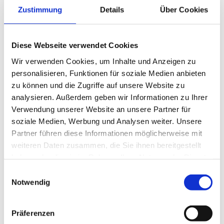
Mail
Zustimmung
Details
Über Cookies
Diese Webseite verwendet Cookies
Liqueurmanufaktur-
Liqueurmanufaktur-
Wir verwenden Cookies, um Inhalte und Anzeigen zu
Führung
Führung
personalisieren, Funktionen für soziale Medien anbieten
zu können und die Zugriffe auf unsere Website zu
analysieren. Außerdem geben wir Informationen zu Ihrer
Verwendung unserer Website an unsere Partner für
soziale Medien, Werbung und Analysen weiter. Unsere
Partner führen diese Informationen möglicherweise mit
DETAILS
weiteren Daten zusammen, die Sie ihnen bereitgestellt
haben oder die sie im Rahmen Ihrer Nutzung der Dienste
Datum:
April 27
gesammelt haben.
Einwilligungsauswahl
Zeit:
Notwendig
15:00
Eintritt:
€5
Präferenzen
Veranstaltungskategorie:
Führung