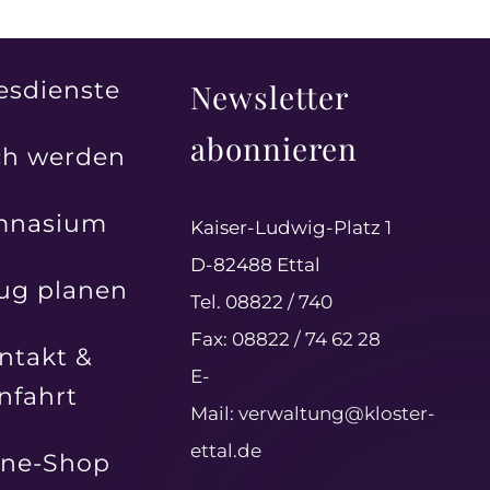
esdienste
Newsletter
abonnieren
h werden
mnasium
Kaiser-Ludwig-Platz 1
D-82488 Ettal
ug planen
Tel. 08822 / 740
Fax: 08822 / 74 62 28
ntakt &
E-
nfahrt
Mail:
verwaltung@kloster-
ettal.de
ine-Shop