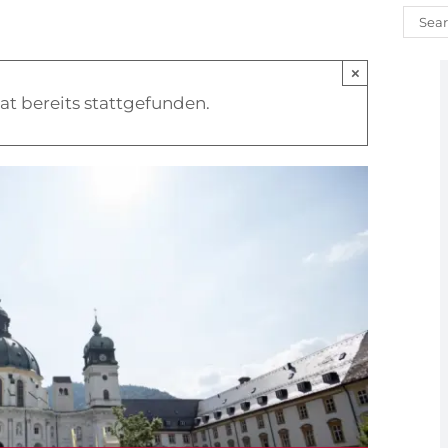
Such
nach
×
at bereits stattgefunden.