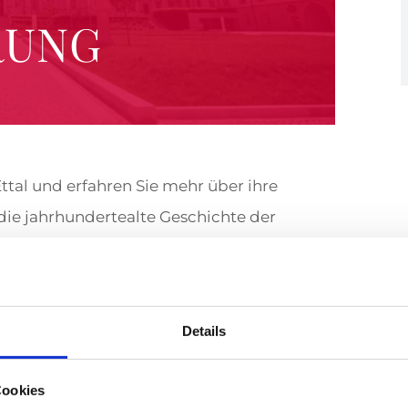
RUNG
Ettal und erfahren Sie mehr über ihre
ie jahrhundertealte Geschichte der
e sind frei, Jugendlichen zwischen 12-18
Details
 klösterlichen Veranstaltungen und
Cookies