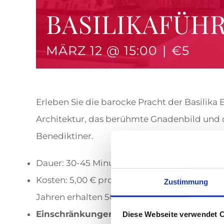
BASILIKAFÜH
MÄRZ 12 @ 15:00
|
€5
Erleben Sie die barocke Pracht der Basilika 
Architektur, das berühmte Gnadenbild und d
Benediktiner.
Dauer: 30-45 Minuten
Kosten: 5,00 € pro Person (Kinder bis 12 Jahr
Zustimmung
Jahren erhalten 50% Ermäßigung)
Einschränkungen
: An Feiertagen sowie bei
Diese Webseite verwendet 