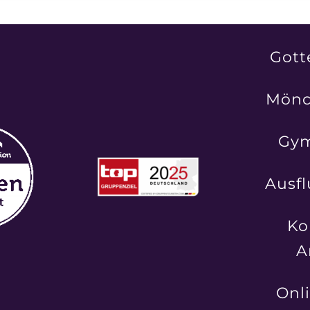
Gott
Mönc
Gy
Ausfl
Ko
A
Onl