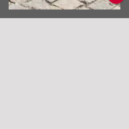
ÜBER DAS PORTAL
„JEWELS OF ROMANTIC
BAVARIA AND TYROL“
Die Vereinigung der „
Jewels of Romantic
Europe
“ hat es sich zur Aufgabe gemacht,
besondere Orte in Bayern und Tirol
vorzustellen, die sich durch ihre Geschichte,
Kultur oder landschaftliche Schönheit